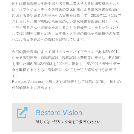
同社は慶應義塾大学医学部と名古屋工業大学の共同研究成果をもと
に、オプトジェネティクス技術の臨床応用による遺伝性網膜疾患に
起因する失明患者の視覚再生の実現を目指して、2016年11月に設立
されました。未だ有効な治療法のない遺伝性網膜疾患に対し、「い
ち早く患者さんへ治療薬を届けることを最優先に」をミッションと
して掲げ開発に取り組み、日本発・大学発の遺伝子治療技術の産業
化による日本経済への貢献を目指しています。
今回の資金調達によって同社のリードパイプラインであるRV-001に
かかる製剤開発、非臨床試験、臨床試験の費用等に充当し、RV-001
を用いた国内第1/2相試験を2024年に開始し、RV-001の安全性デー
タを取得するとともに有効性についても一定の確認を行う計画で
す。
Remiges Venturesから野々村が取締役として経営に参加し、同社の
付加価値向上に務めます。
Restore Vision
詳しくは上記リンク先をご参照ください。