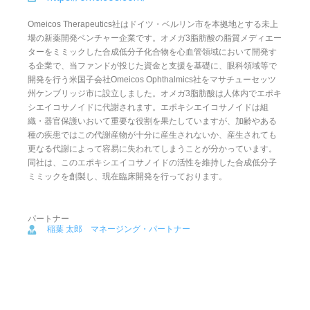
Omeicos Therapeutics社はドイツ・ベルリン市を本拠地とする未上
場の新薬開発ベンチャー企業です。オメガ3脂肪酸の脂質メディエー
ターをミミックした合成低分子化合物を心血管領域において開発す
る企業で、当ファンドが投じた資金と支援を基礎に、眼科領域等で
開発を行う米国子会社Omeicos Ophthalmics社をマサチューセッツ
州ケンブリッジ市に設立しました。オメガ3脂肪酸は人体内でエポキ
シエイコサノイドに代謝されます。エポキシエイコサノイドは組
織・器官保護いおいて重要な役割を果たしていますが、加齢やある
種の疾患ではこの代謝産物が十分に産生されないか、産生されても
更なる代謝によって容易に失われてしまうことが分かっています。
同社は、このエポキシエイコサノイドの活性を維持した合成低分子
ミミックを創製し、現在臨床開発を行っております。
パートナー
稲葉 太郎 マネージング・パートナー